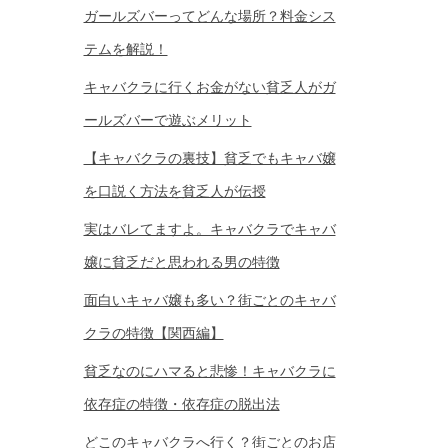
ガールズバーってどんな場所？料金シス
テムを解説！
キャバクラに行くお金がない貧乏人がガ
ールズバーで遊ぶメリット
【キャバクラの裏技】貧乏でもキャバ嬢
を口説く方法を貧乏人が伝授
実はバレてますよ。キャバクラでキャバ
嬢に貧乏だと思われる男の特徴
面白いキャバ嬢も多い？街ごとのキャバ
クラの特徴【関西編】
貧乏なのにハマると悲惨！キャバクラに
依存症の特徴・依存症の脱出法
どこのキャバクラへ行く？街ごとのお店