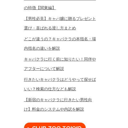
の特徴【関東編】
【男性必見】キャバ嬢に贈るプレゼント
選び・喜ばれる渡し方まとめ
どこが違うの？キャバクラの本指名・場
内指名の違いを解説
キャバクラに行く前に知りたい！同伴や
アフターについて解説
行きたいキャバクラはどうやって探せば
いい？検索の仕方なども解説
【新宿のキャバクラに行きたい男性向
け】料金のシステムや内訳を解説