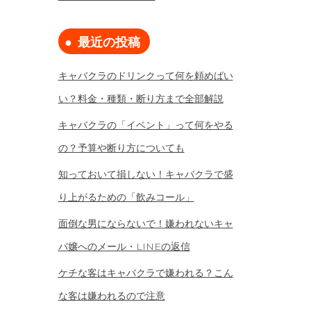
最近の投稿
キャバクラのドリンクって何を頼めばい
い？料金・種類・断り方まで全部解説
キャバクラの「イベント」って何をやる
の？予算や断り方についても
知っておいて損しない！キャバクラで盛
り上がるための「飲みコール」
面倒な男にならないで！嫌われないキャ
バ嬢へのメール・LINEの返信
ケチな客はキャバクラで嫌われる？こん
な客は嫌われるので注意