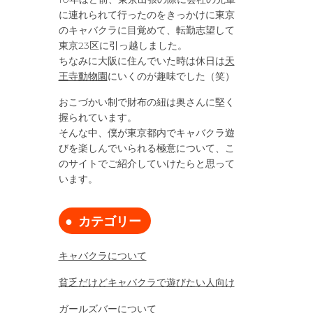
に連れられて行ったのをきっかけに東京
のキャバクラに目覚めて、転勤志望して
東京23区に引っ越しました。
ちなみに大阪に住んでいた時は休日は
天
王寺動物園
にいくのが趣味でした（笑）
おこづかい制で財布の紐は奥さんに堅く
握られています。
そんな中、僕が東京都内でキャバクラ遊
びを楽しんでいられる極意について、こ
のサイトでご紹介していけたらと思って
います。
カテゴリー
キャバクラについて
貧乏だけどキャバクラで遊びたい人向け
ガールズバーについて