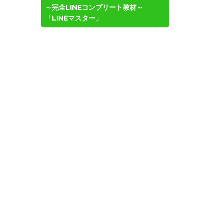
～完全LINEコンプリート教材～
「LINEマスター」