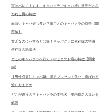
実はバレてますよ。キャバクラでキャバ嬢に貧乏だと思
われる男の特徴
面白いキャバ嬢も多い？街ごとのキャバクラの特徴【関
西編】
貧乏なのにハマると悲惨！キャバクラに依存症の特徴・
依存症の脱出法
どこのキャバクラへ行く？街ごとのお店の特徴【関東
編】
【男性必見】キャバ嬢に贈るプレゼント選び・喜ばれる
渡し方まとめ
どこが違うの？キャバクラの本指名・場内指名の違いを
解説