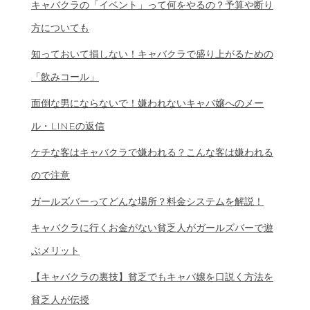
キャバクラの「イベント」って何をやるの？予算や断り
方についても
知っておいて損しない！キャバクラで盛り上がるための
「飲みコール」
面倒な男にならないで！嫌われないキャバ嬢へのメー
ル・LINEの返信
ケチな客はキャバクラで嫌われる？こんな客は嫌われる
ので注意
ガールズバーってどんな場所？料金システムを解説！
キャバクラに行くお金がない貧乏人がガールズバーで遊
ぶメリット
【キャバクラの裏技】貧乏でもキャバ嬢を口説く方法を
貧乏人が伝授