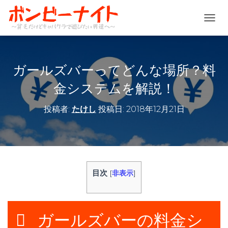
ナ
ビ
ゲ
ー
シ
ガールズバーってどんな場所？料
ョ
ン
金システムを解説！
を
切
投稿者:
たけし
投稿日:
2018年12月21日
り
替
え
目次
[
非表示
]
ガールズバーの料金シ