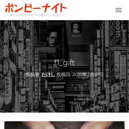
ナ
ビ
ゲ
ー
シ
ョ
ン
を
切
f1_gift
り
替
投稿者:
たけし
投稿日:
2019年2月18日
え