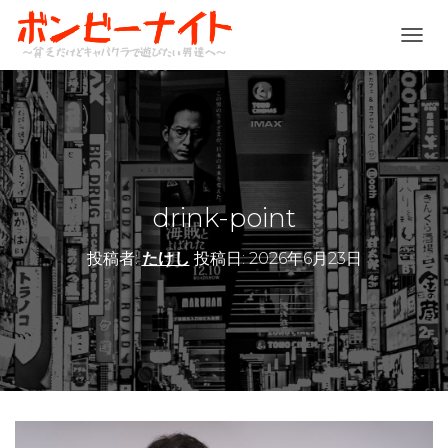
ナ
ビ
ゲ
ー
シ
ョ
ン
を
切
drink-point
り
替
投稿者:
たけし
投稿日:
2026年6月23日
え