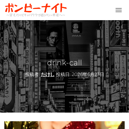
ナ
ビ
ゲ
ー
シ
ョ
ン
を
切
drink-call
り
替
投稿者:
たけし
投稿日:
2026年6月23日
え