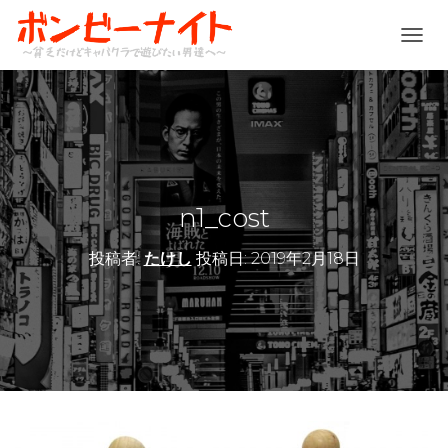
ナ
ビ
ゲ
ー
シ
ョ
ン
を
切
n1_cost
り
替
投稿者:
たけし
投稿日:
2019年2月18日
え