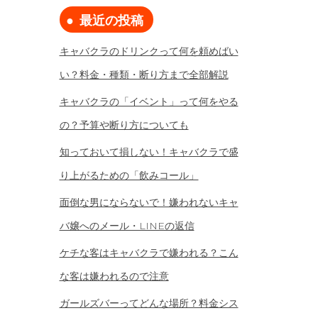
最近の投稿
キャバクラのドリンクって何を頼めばい
い？料金・種類・断り方まで全部解説
キャバクラの「イベント」って何をやる
の？予算や断り方についても
知っておいて損しない！キャバクラで盛
り上がるための「飲みコール」
面倒な男にならないで！嫌われないキャ
バ嬢へのメール・LINEの返信
ケチな客はキャバクラで嫌われる？こん
な客は嫌われるので注意
ガールズバーってどんな場所？料金シス