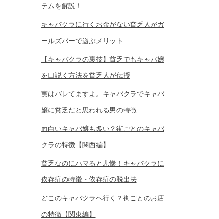
テムを解説！
キャバクラに行くお金がない貧乏人がガ
ールズバーで遊ぶメリット
【キャバクラの裏技】貧乏でもキャバ嬢
を口説く方法を貧乏人が伝授
実はバレてますよ。キャバクラでキャバ
嬢に貧乏だと思われる男の特徴
面白いキャバ嬢も多い？街ごとのキャバ
クラの特徴【関西編】
貧乏なのにハマると悲惨！キャバクラに
依存症の特徴・依存症の脱出法
どこのキャバクラへ行く？街ごとのお店
の特徴【関東編】