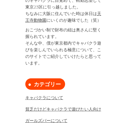
のキャバクラに目覚めて、転勤志望して
東京23区に引っ越しました。
ちなみに大阪に住んでいた時は休日は
天
王寺動物園
にいくのが趣味でした（笑）
おこづかい制で財布の紐は奥さんに堅く
握られています。
そんな中、僕が東京都内でキャバクラ遊
びを楽しんでいられる極意について、こ
のサイトでご紹介していけたらと思って
います。
カテゴリー
キャバクラについて
貧乏だけどキャバクラで遊びたい人向け
ガールズバーについて