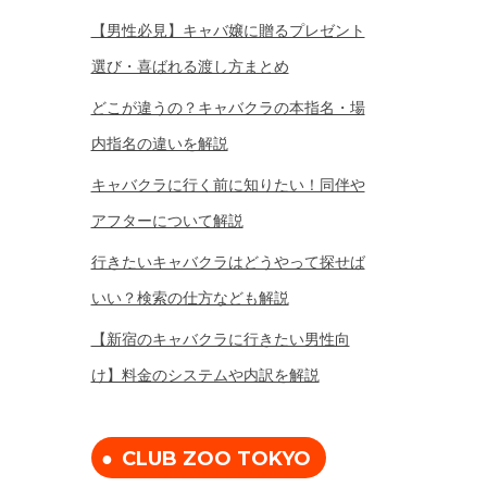
【男性必見】キャバ嬢に贈るプレゼント
選び・喜ばれる渡し方まとめ
どこが違うの？キャバクラの本指名・場
内指名の違いを解説
キャバクラに行く前に知りたい！同伴や
アフターについて解説
行きたいキャバクラはどうやって探せば
いい？検索の仕方なども解説
【新宿のキャバクラに行きたい男性向
け】料金のシステムや内訳を解説
CLUB ZOO TOKYO