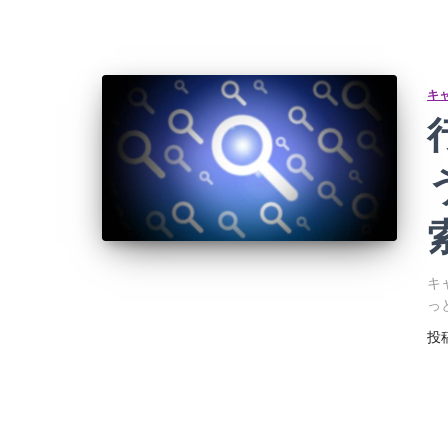
キ
キ
っ
投