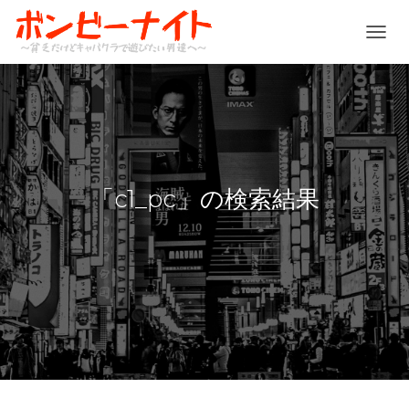
ナ
ビ
ゲ
ー
シ
ョ
ン
を
切
「c1_pc」の検索結果
り
替
え