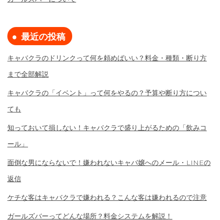
最近の投稿
キャバクラのドリンクって何を頼めばいい？料金・種類・断り方
まで全部解説
キャバクラの「イベント」って何をやるの？予算や断り方につい
ても
知っておいて損しない！キャバクラで盛り上がるための「飲みコ
ール」
面倒な男にならないで！嫌われないキャバ嬢へのメール・LINEの
返信
ケチな客はキャバクラで嫌われる？こんな客は嫌われるので注意
ガールズバーってどんな場所？料金システムを解説！