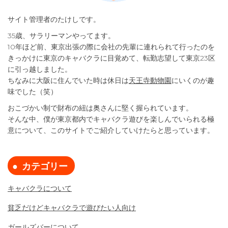
サイト管理者のたけしです。
35歳、サラリーマンやってます。
10年ほど前、東京出張の際に会社の先輩に連れられて行ったのを
きっかけに東京のキャバクラに目覚めて、転勤志望して東京23区
に引っ越しました。
ちなみに大阪に住んでいた時は休日は
天王寺動物園
にいくのが趣
味でした（笑）
おこづかい制で財布の紐は奥さんに堅く握られています。
そんな中、僕が東京都内でキャバクラ遊びを楽しんでいられる極
意について、このサイトでご紹介していけたらと思っています。
カテゴリー
キャバクラについて
貧乏だけどキャバクラで遊びたい人向け
ガールズバーについて